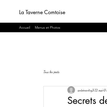
La Taverne Comtoise
Accueil
Menus et Photos
Tous les posts
antoinevitry3
12 mai
0 
Secrets 