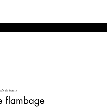
min de lecture
de flambage